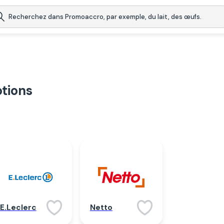
tions
Netto
E.Leclerc