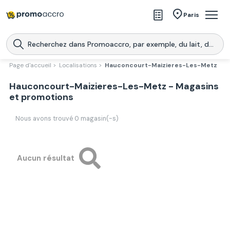
Magasins
Paris
Produits
Centres commerciaux
Page d'accueil >
Localisations >
Hauconcourt-Maizieres-Les-Metz
Télécharge l’application
Hauconcourt-Maizieres-Les-Metz - Magasins
Télécharger
Promoaccro
l'application
et promotions
Nous avons trouvé
0
magasin(-s)
Aucun résultat