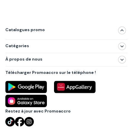
Catalogues promo
Catégories
Magasins
À propos de nous
Produits
À propos de nous
Centres commerciaux
Télécharger Promoaccro sur le téléphone !
Politique de confidentialité
Villes principales
Règlements
Partenariat B2B
Blog
Contact
Restez à jour avec Promoaccro