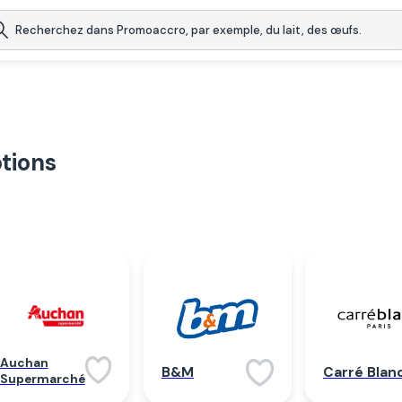
tions
Auchan
B&M
Carré Blan
Supermarché