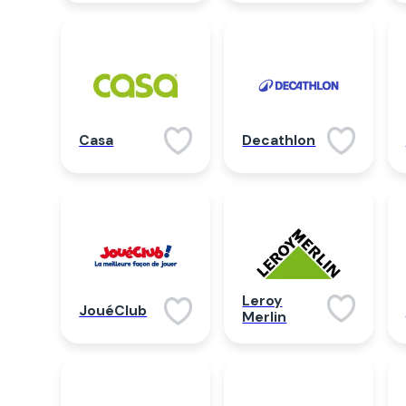
Casa
Decathlon
Leroy
JouéClub
Merlin