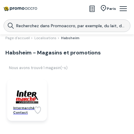
Magasins
Paris
Produits
Centres commerciaux
Page d'accueil >
Localisations >
Habsheim
Télécharge l’application
Télécharger
Habsheim - Magasins et promotions
Promoaccro
l'application
Nous avons trouvé
1
magasin(-s)
Intermarché
Contact