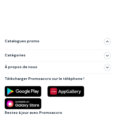
Catalogues promo
Catégories
Magasins
À propos de nous
Produits
À propos de nous
Centres commerciaux
Télécharger Promoaccro sur le téléphone !
Politique de confidentialité
Villes principales
Règlements
Partenariat B2B
Blog
Contact
Restez à jour avec Promoaccro