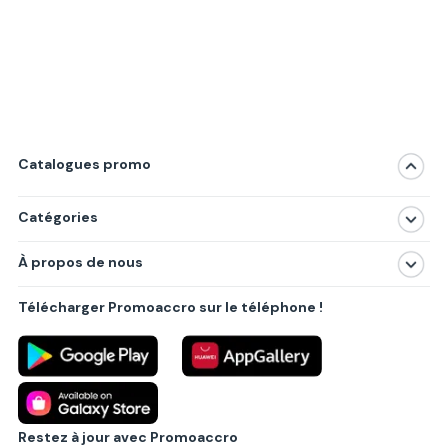
Catalogues promo
Catégories
Magasins
À propos de nous
Produits
À propos de nous
Centres commerciaux
Télécharger Promoaccro sur le téléphone !
Politique de confidentialité
Villes principales
Règlements
Partenariat B2B
Blog
Contact
Restez à jour avec Promoaccro