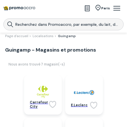
Magasins
Paris
Produits
Centres commerciaux
Page d'accueil >
Localisations >
Guingamp
Télécharge l’application
Télécharger
Guingamp - Magasins et promotions
Promoaccro
l'application
Nous avons trouvé
7
magasin(-s)
Carrefour
E.Leclerc
City