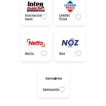
Leader
Intermarché
Price
Super
Netto
Noz
Samsonite