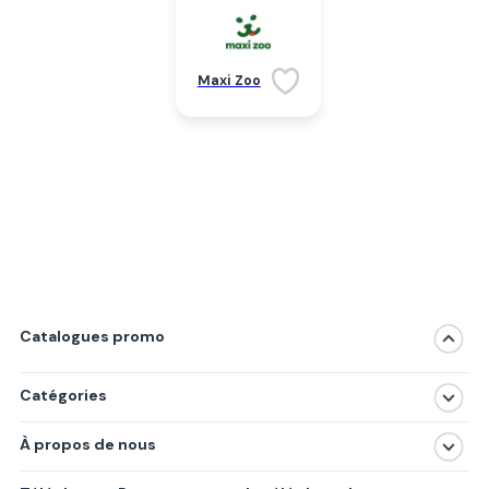
Maxi Zoo
Catalogues promo
Catégories
Magasins
À propos de nous
Produits
À propos de nous
Centres commerciaux