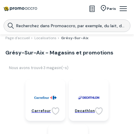
Magasins
Paris
Produits
Centres commerciaux
Page d'accueil >
Localisations >
Grésy-Sur-Aix
Télécharge l’application
Télécharger
Grésy-Sur-Aix - Magasins et promotions
Promoaccro
l'application
Nous avons trouvé
3
magasin(-s)
Carrefour
Decathlon