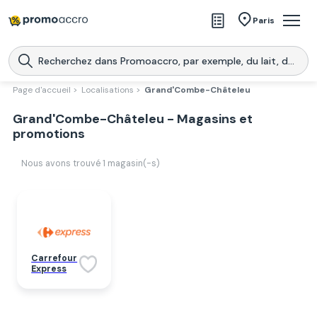
Magasins
Paris
Produits
Centres commerciaux
Page d'accueil >
Localisations >
Grand'Combe-Châteleu
Télécharge l’application
Grand'Combe-Châteleu - Magasins et
Télécharger
Promoaccro
l'application
promotions
Nous avons trouvé
1
magasin(-s)
Carrefour
Express