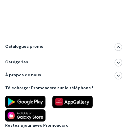
Catalogues promo
Catégories
Magasins
À propos de nous
Produits
À propos de nous
Centres commerciaux
Télécharger Promoaccro sur le téléphone !
Politique de confidentialité
Villes principales
Règlements
Partenariat B2B
Blog
Contact
Restez à jour avec Promoaccro