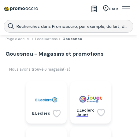
Magasins
Paris
Produits
Centres commerciaux
Page d'accueil >
Localisations >
Gouesnou
Télécharge l’application
Télécharger
Gouesnou - Magasins et promotions
Promoaccro
l'application
Nous avons trouvé
6
magasin(-s)
E.Leclerc
E.Leclerc
Jouet