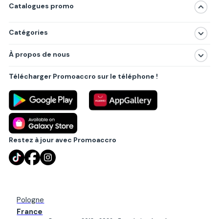
Catalogues promo
Catégories
Magasins
À propos de nous
Produits
À propos de nous
Centres commerciaux
Télécharger Promoaccro sur le téléphone !
Politique de confidentialité
Villes principales
Règlements
Partenariat B2B
Blog
Contact
Restez à jour avec Promoaccro
Pologne
France