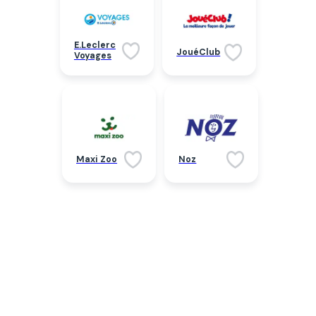
E.Leclerc
JouéClub
Voyages
Maxi Zoo
Noz