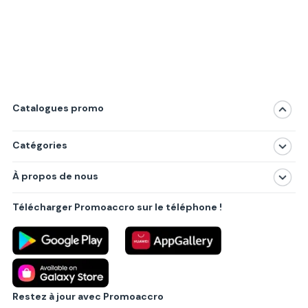
Catalogues promo
Catégories
Magasins
À propos de nous
Produits
À propos de nous
Centres commerciaux
Télécharger Promoaccro sur le téléphone !
Politique de confidentialité
Villes principales
Règlements
Partenariat B2B
Blog
Contact
Restez à jour avec Promoaccro