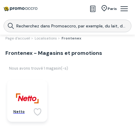
Magasins
Paris
Produits
Centres commerciaux
Page d'accueil >
Localisations >
Frontenex
Télécharge l’application
Télécharger
Frontenex - Magasins et promotions
Promoaccro
l'application
Nous avons trouvé
1
magasin(-s)
Netto