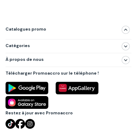
Catalogues promo
Catégories
Magasins
À propos de nous
Produits
À propos de nous
Centres commerciaux
Télécharger Promoaccro sur le téléphone !
Politique de confidentialité
Villes principales
Règlements
Partenariat B2B
Blog
Contact
Restez à jour avec Promoaccro