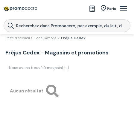
Magasins
Paris
Produits
Centres commerciaux
Page d'accueil >
Localisations >
Fréjus Cedex
Télécharge l’application
Télécharger
Fréjus Cedex - Magasins et promotions
Promoaccro
l'application
Nous avons trouvé
0
magasin(-s)
Aucun résultat