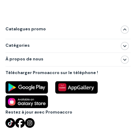
Catalogues promo
Catégories
Magasins
À propos de nous
Produits
À propos de nous
Centres commerciaux
Télécharger Promoaccro sur le téléphone !
Politique de confidentialité
Villes principales
Règlements
Partenariat B2B
Blog
Contact
Restez à jour avec Promoaccro