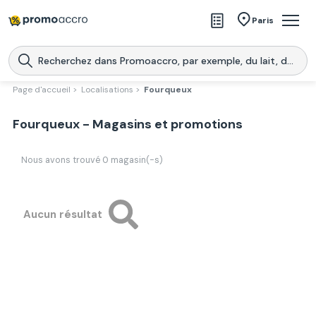
Magasins
Paris
Produits
Centres commerciaux
Page d'accueil >
Localisations >
Fourqueux
Télécharge l’application
Télécharger
Fourqueux - Magasins et promotions
Promoaccro
l'application
Nous avons trouvé
0
magasin(-s)
Aucun résultat