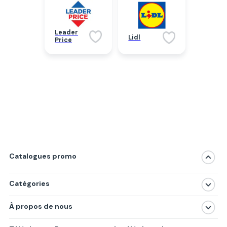
Leader
Lidl
Price
Catalogues promo
Catégories
Magasins
À propos de nous
Produits
À propos de nous
Centres commerciaux