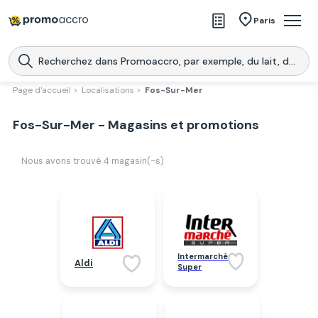
Magasins
Paris
Produits
Centres commerciaux
Page d'accueil >
Localisations >
Fos-Sur-Mer
Télécharge l’application
Télécharger
Fos-Sur-Mer - Magasins et promotions
Promoaccro
l'application
Nous avons trouvé
4
magasin(-s)
Intermarché
Aldi
Super