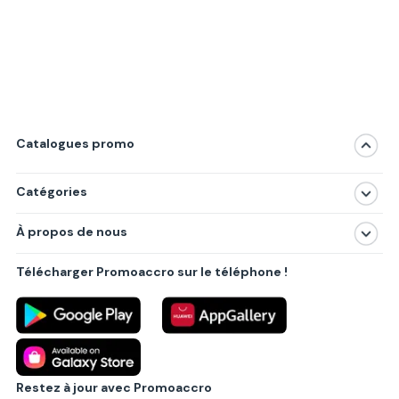
Catalogues promo
Catégories
Magasins
À propos de nous
Produits
À propos de nous
Centres commerciaux
Télécharger Promoaccro sur le téléphone !
Politique de confidentialité
Villes principales
Règlements
Partenariat B2B
Blog
Contact
Restez à jour avec Promoaccro