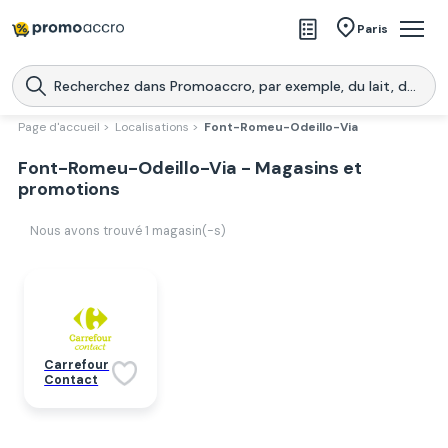
Magasins
Paris
Produits
Centres commerciaux
Page d'accueil >
Localisations >
Font-Romeu-Odeillo-Via
Télécharge l’application
Font-Romeu-Odeillo-Via - Magasins et
Télécharger
Promoaccro
l'application
promotions
Nous avons trouvé
1
magasin(-s)
Carrefour
Contact