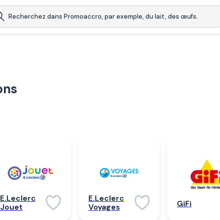
ons
E.Leclerc
E.Leclerc
GiFi
Jouet
Voyages