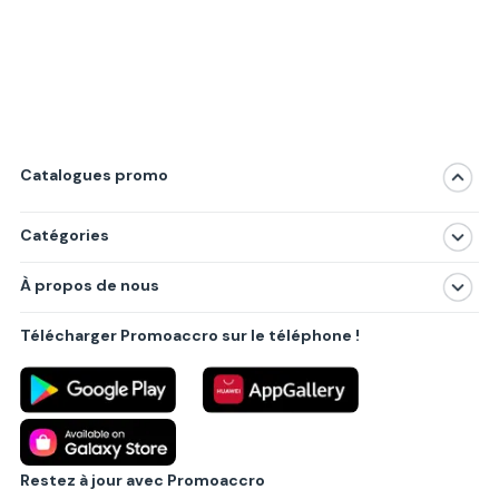
Catalogues promo
Catégories
Magasins
À propos de nous
Produits
À propos de nous
Centres commerciaux
Télécharger Promoaccro sur le téléphone !
Politique de confidentialité
Villes principales
Règlements
Partenariat B2B
Blog
Contact
Restez à jour avec Promoaccro