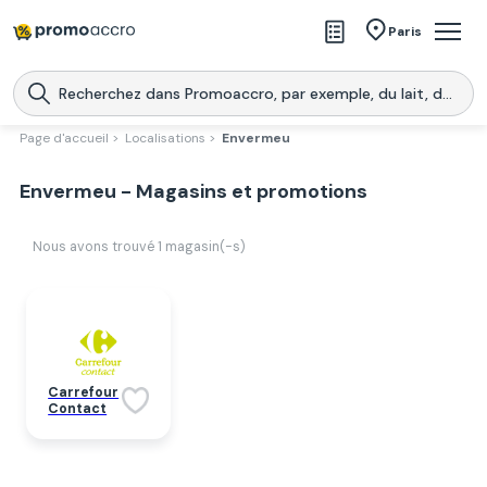
Magasins
Paris
Produits
Centres commerciaux
Page d'accueil >
Localisations >
Envermeu
Télécharge l’application
Télécharger
Envermeu - Magasins et promotions
Promoaccro
l'application
Nous avons trouvé
1
magasin(-s)
Carrefour
Contact