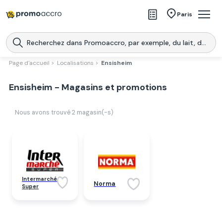
Magasins
Paris
Produits
Centres commerciaux
Page d'accueil >
Localisations >
Ensisheim
Télécharge l’application
Télécharger
Ensisheim - Magasins et promotions
Promoaccro
l'application
Nous avons trouvé
2
magasin(-s)
Intermarché
Norma
Super