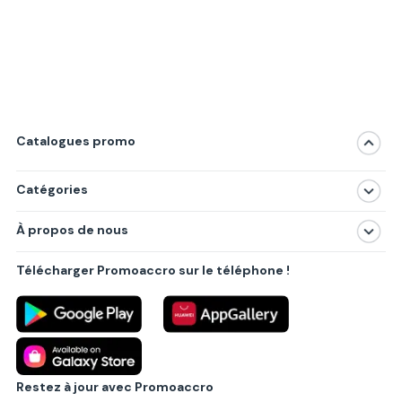
Catalogues promo
Catégories
Magasins
À propos de nous
Produits
À propos de nous
Centres commerciaux
Télécharger Promoaccro sur le téléphone !
Politique de confidentialité
Villes principales
Règlements
Partenariat B2B
Blog
Contact
Restez à jour avec Promoaccro