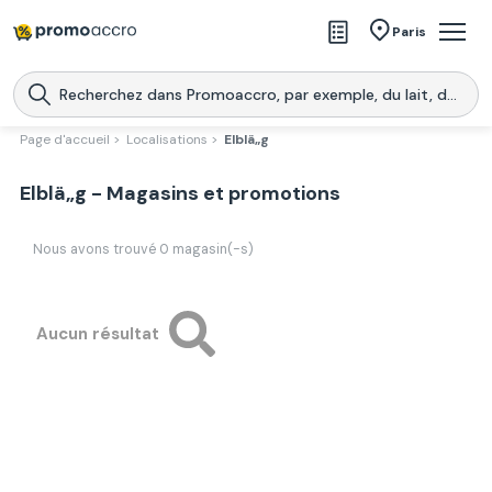
Magasins
Paris
Produits
Centres commerciaux
Page d'accueil >
Localisations >
Elblä„g
Télécharge l’application
Télécharger
Elblä„g - Magasins et promotions
Promoaccro
l'application
Nous avons trouvé
0
magasin(-s)
Aucun résultat