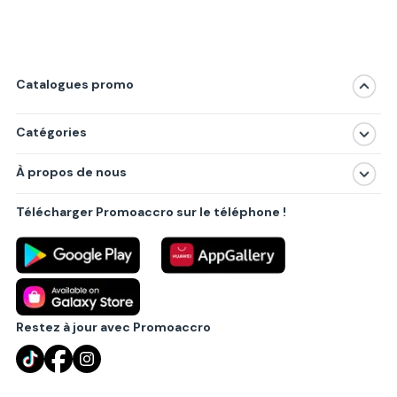
Catalogues promo
Catégories
Magasins
À propos de nous
Produits
À propos de nous
Centres commerciaux
Télécharger Promoaccro sur le téléphone !
Politique de confidentialité
Villes principales
Règlements
Partenariat B2B
Blog
Contact
Restez à jour avec Promoaccro