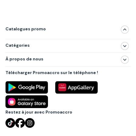
Catalogues promo
Catégories
Magasins
À propos de nous
Produits
À propos de nous
Centres commerciaux
Télécharger Promoaccro sur le téléphone !
Politique de confidentialité
Villes principales
Règlements
Partenariat B2B
Blog
Contact
Restez à jour avec Promoaccro