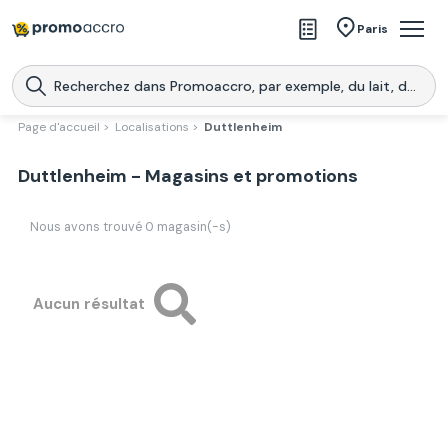
Magasins
Paris
Produits
Centres commerciaux
Page d'accueil >
Localisations >
Duttlenheim
Télécharge l’application
Télécharger
Duttlenheim - Magasins et promotions
Promoaccro
l'application
Nous avons trouvé
0
magasin(-s)
Aucun résultat