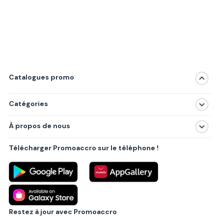
Catalogues promo
Catégories
Magasins
À propos de nous
Produits
À propos de nous
Centres commerciaux
Télécharger Promoaccro sur le téléphone !
Politique de confidentialité
Villes principales
Règlements
Partenariat B2B
Blog
Contact
Restez à jour avec Promoaccro