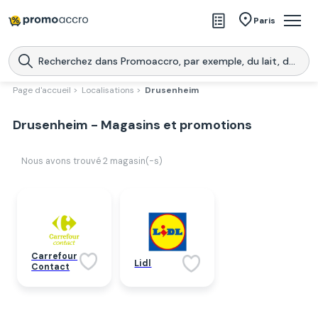
Magasins
Paris
Produits
Centres commerciaux
Page d'accueil >
Localisations >
Drusenheim
Télécharge l’application
Télécharger
Drusenheim - Magasins et promotions
Promoaccro
l'application
Nous avons trouvé
2
magasin(-s)
Carrefour
Lidl
Contact