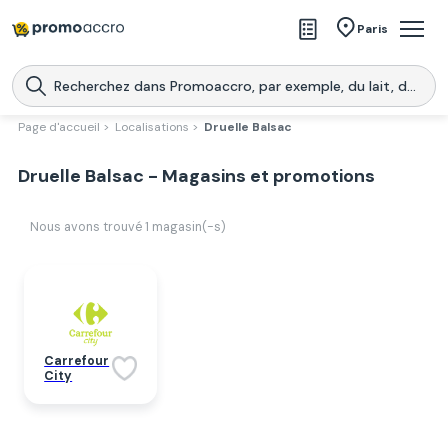
Magasins
Paris
Produits
Centres commerciaux
Page d'accueil >
Localisations >
Druelle Balsac
Télécharge l’application
Télécharger
Druelle Balsac - Magasins et promotions
Promoaccro
l'application
Nous avons trouvé
1
magasin(-s)
Carrefour
City