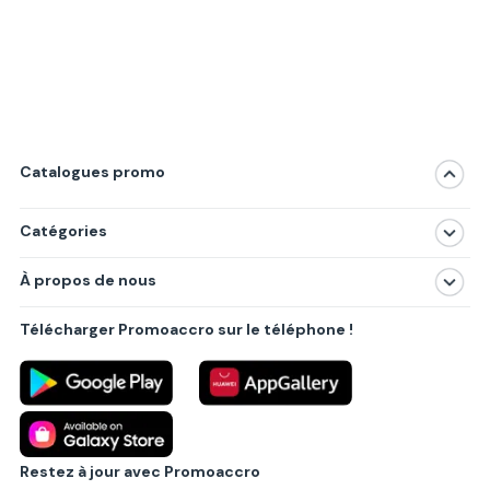
Catalogues promo
Catégories
Magasins
À propos de nous
Produits
À propos de nous
Centres commerciaux
Télécharger Promoaccro sur le téléphone !
Politique de confidentialité
Villes principales
Règlements
Partenariat B2B
Blog
Contact
Restez à jour avec Promoaccro