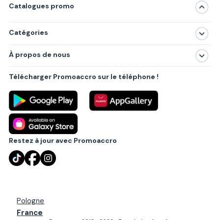
Catalogues promo
Catégories
Magasins
À propos de nous
Produits
À propos de nous
Centres commerciaux
Télécharger Promoaccro sur le téléphone !
Politique de confidentialité
Villes principales
Règlements
Partenariat B2B
Blog
Contact
Restez à jour avec Promoaccro
Pologne
France