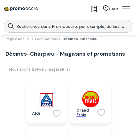
Magasins
Paris
Produits
Centres commerciaux
Page d'accueil >
Localisations >
Décines-Charpieu
Télécharge l’application
Télécharger
Décines-Charpieu - Magasins et promotions
Promoaccro
l'application
Nous avons trouvé
6
magasin(-s)
Grand
Aldi
Frais