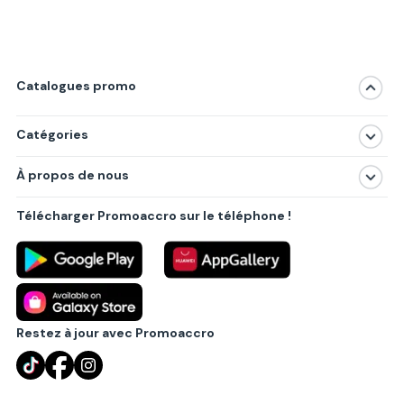
Catalogues promo
Catégories
Magasins
À propos de nous
Produits
À propos de nous
Centres commerciaux
Télécharger Promoaccro sur le téléphone !
Politique de confidentialité
Villes principales
Règlements
Partenariat B2B
Blog
Contact
Restez à jour avec Promoaccro