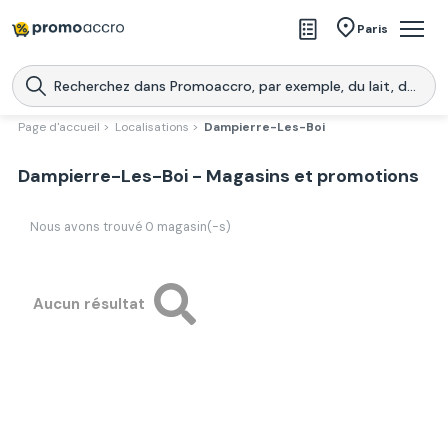
Magasins
Paris
Produits
Centres commerciaux
Page d'accueil >
Localisations >
Dampierre-Les-Boi
Télécharge l’application
Télécharger
Dampierre-Les-Boi - Magasins et promotions
Promoaccro
l'application
Nous avons trouvé
0
magasin(-s)
Aucun résultat