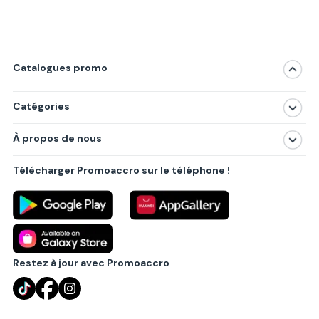
Catalogues promo
Catégories
Magasins
À propos de nous
Produits
À propos de nous
Centres commerciaux
Télécharger Promoaccro sur le téléphone !
Politique de confidentialité
Villes principales
Règlements
Partenariat B2B
Blog
Contact
Restez à jour avec Promoaccro