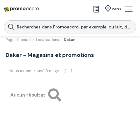
Magasins
Paris
Produits
Centres commerciaux
Page d'accueil >
Localisations >
Dakar
Télécharge l’application
Télécharger
Dakar - Magasins et promotions
Promoaccro
l'application
Nous avons trouvé
0
magasin(-s)
Aucun résultat