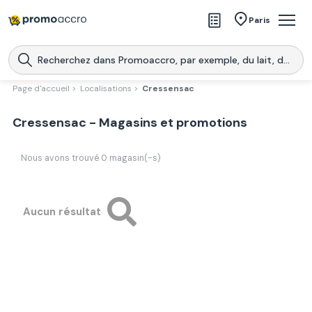
Magasins
Paris
Produits
Centres commerciaux
Page d'accueil >
Localisations >
Cressensac
Télécharge l’application
Télécharger
Cressensac - Magasins et promotions
Promoaccro
l'application
Nous avons trouvé
0
magasin(-s)
Aucun résultat