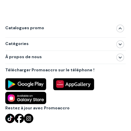
Catalogues promo
Catégories
Magasins
À propos de nous
Produits
À propos de nous
Centres commerciaux
Télécharger Promoaccro sur le téléphone !
Politique de confidentialité
Villes principales
Règlements
Partenariat B2B
Blog
Contact
Restez à jour avec Promoaccro