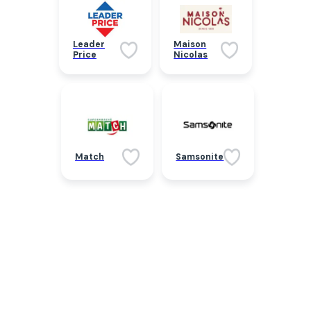
Leader
Maison
Price
Nicolas
Match
Samsonite