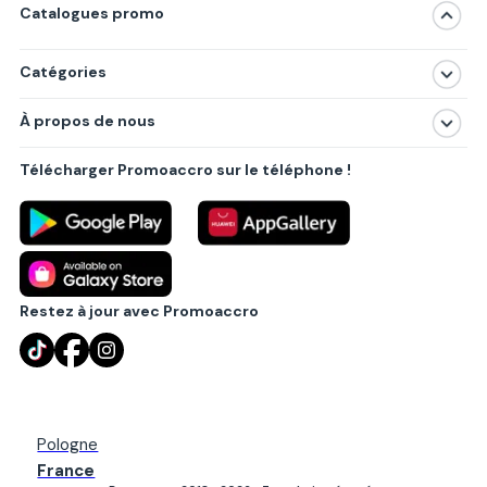
Catalogues promo
Catégories
Magasins
À propos de nous
Produits
À propos de nous
Centres commerciaux
Télécharger Promoaccro sur le téléphone !
Politique de confidentialité
Villes principales
Règlements
Partenariat B2B
Blog
Contact
Restez à jour avec Promoaccro
Pologne
France