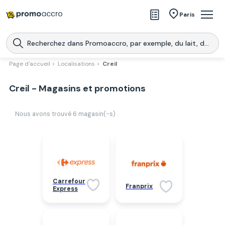
Magasins
Paris
Produits
Centres commerciaux
Page d'accueil >
Localisations >
Creil
Télécharge l’application
Télécharger
Creil - Magasins et promotions
Promoaccro
l'application
Nous avons trouvé
6
magasin(-s)
Carrefour
Franprix
Express