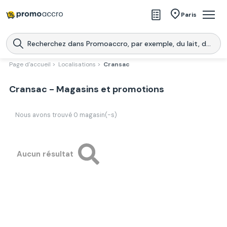
Magasins
Paris
Produits
Centres commerciaux
Page d'accueil >
Localisations >
Cransac
Télécharge l’application
Télécharger
Cransac - Magasins et promotions
Promoaccro
l'application
Nous avons trouvé
0
magasin(-s)
Aucun résultat