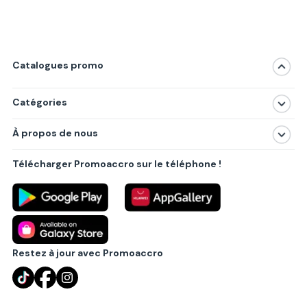
Catalogues promo
Catégories
Magasins
À propos de nous
Produits
À propos de nous
Centres commerciaux
Télécharger Promoaccro sur le téléphone !
Politique de confidentialité
Villes principales
Règlements
Partenariat B2B
Blog
Contact
Restez à jour avec Promoaccro