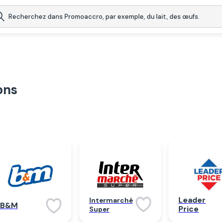
ons
Leader
Intermarché
B&M
Price
Super