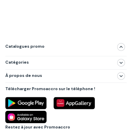
Catalogues promo
Catégories
Magasins
À propos de nous
Produits
À propos de nous
Centres commerciaux
Télécharger Promoaccro sur le téléphone !
Politique de confidentialité
Villes principales
Règlements
Partenariat B2B
Blog
Contact
Restez à jour avec Promoaccro