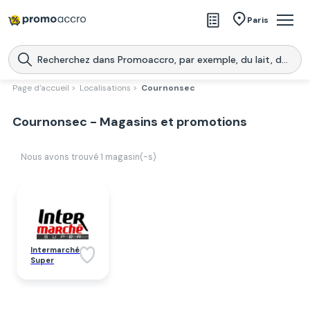
Magasins
Paris
Produits
Centres commerciaux
Page d'accueil >
Localisations >
Cournonsec
Télécharge l’application
Télécharger
Cournonsec - Magasins et promotions
Promoaccro
l'application
Nous avons trouvé
1
magasin(-s)
Intermarché
Super