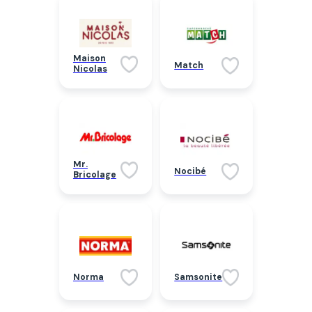
Maison
Match
Nicolas
Mr.
Nocibé
Bricolage
Norma
Samsonite