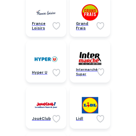
France
Grand
Loisirs
Frais
Intermarché
Hyper U
Super
JouéClub
Lidl