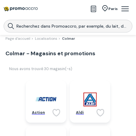
Magasins
Paris
Produits
Centres commerciaux
Page d'accueil >
Localisations >
Colmar
Télécharge l’application
Télécharger
Colmar - Magasins et promotions
Promoaccro
l'application
Nous avons trouvé
30
magasin(-s)
Action
Aldi