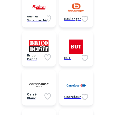
Auchan
Boulanger
Supermarché
Brico
BUT
Dépôt
Carré
Carrefour
Blanc