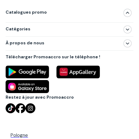
Catalogues promo
Catégories
Magasins
À propos de nous
Produits
À propos de nous
Centres commerciaux
Télécharger Promoaccro sur le téléphone !
Politique de confidentialité
Villes principales
Règlements
Partenariat B2B
Blog
Contact
Restez à jour avec Promoaccro
Pologne