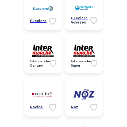
E.Leclerc
E.Leclerc
Voyages
Intermarché
Intermarché
Contact
Super
Nocibé
Noz