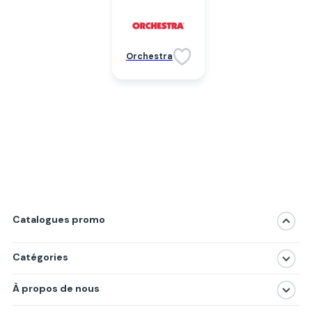
Orchestra
Catalogues promo
Catégories
Magasins
À propos de nous
Produits
À propos de nous
Centres commerciaux