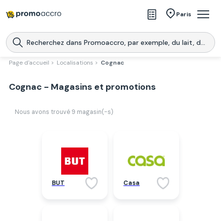
Magasins
Paris
Produits
Centres commerciaux
Page d'accueil >
Localisations >
Cognac
Télécharge l’application
Télécharger
Cognac - Magasins et promotions
Promoaccro
l'application
Nous avons trouvé
9
magasin(-s)
BUT
Casa