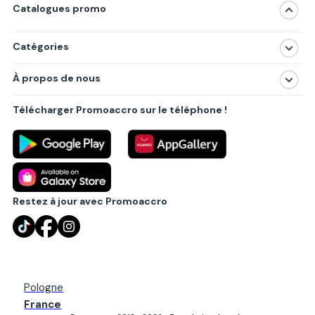
Catalogues promo
Catégories
Magasins
À propos de nous
Produits
À propos de nous
Centres commerciaux
Télécharger Promoaccro sur le téléphone !
Politique de confidentialité
Villes principales
Règlements
Partenariat B2B
Blog
Contact
Restez à jour avec Promoaccro
Pologne
France