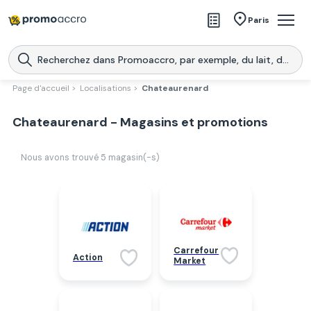
Magasins
Paris
Produits
Centres commerciaux
Page d'accueil >
Localisations >
Chateaurenard
Télécharge l’application
Télécharger
Chateaurenard - Magasins et promotions
Promoaccro
l'application
Nous avons trouvé
5
magasin(-s)
Carrefour
Action
Market