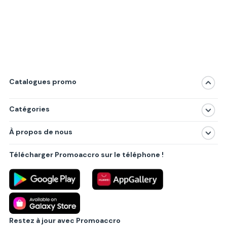
Catalogues promo
Catégories
Magasins
À propos de nous
Produits
À propos de nous
Centres commerciaux
Télécharger Promoaccro sur le téléphone !
Politique de confidentialité
Villes principales
Règlements
Partenariat B2B
Blog
Contact
Restez à jour avec Promoaccro