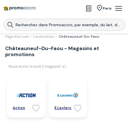
Magasins
Paris
Produits
Centres commerciaux
Page d'accueil >
Localisations >
Châteauneuf-Du-Faou
Télécharge l’application
Châteauneuf-Du-Faou - Magasins et
Télécharger
Promoaccro
l'application
promotions
Nous avons trouvé
2
magasin(-s)
Action
E.Leclerc