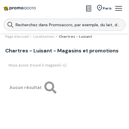
Magasins
Paris
Produits
Centres commerciaux
Page d'accueil >
Localisations >
Chartres - Luisant
Télécharge l’application
Télécharger
Chartres - Luisant - Magasins et promotions
Promoaccro
l'application
Nous avons trouvé
0
magasin(-s)
Aucun résultat