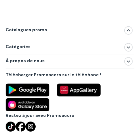
Catalogues promo
Catégories
Magasins
À propos de nous
Produits
À propos de nous
Centres commerciaux
Télécharger Promoaccro sur le téléphone !
Politique de confidentialité
Villes principales
Règlements
Partenariat B2B
Blog
Contact
Restez à jour avec Promoaccro