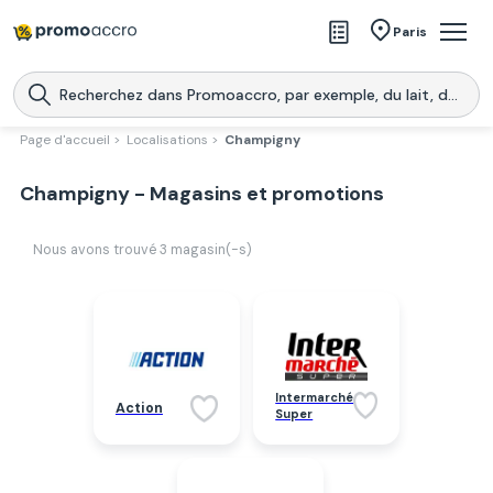
Magasins
Paris
Produits
Centres commerciaux
Page d'accueil >
Localisations >
Champigny
Télécharge l’application
Télécharger
Champigny - Magasins et promotions
Promoaccro
l'application
Nous avons trouvé
3
magasin(-s)
Intermarché
Action
Super