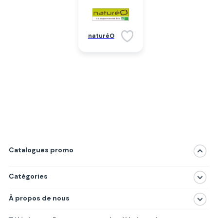
naturéO
Catalogues promo
Catégories
Magasins
À propos de nous
Produits
À propos de nous
Centres commerciaux