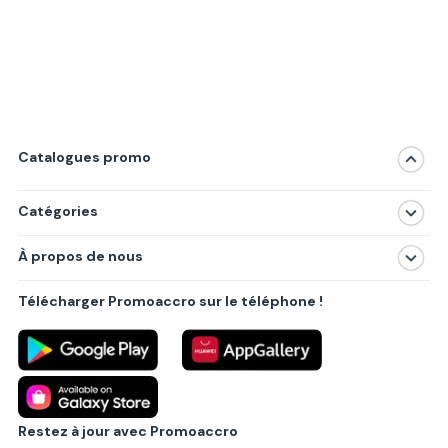
Catalogues promo
Catégories
Magasins
À propos de nous
Produits
À propos de nous
Centres commerciaux
Télécharger Promoaccro sur le téléphone !
Politique de confidentialité
Villes principales
Règlements
Partenariat B2B
Blog
Contact
Restez à jour avec Promoaccro