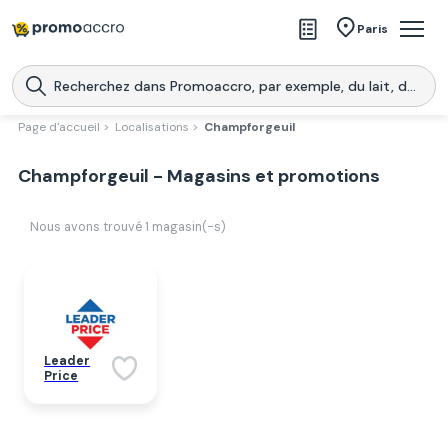
Magasins
Paris
Produits
Centres commerciaux
Page d'accueil >
Localisations >
Champforgeuil
Télécharge l’application
Télécharger
Champforgeuil - Magasins et promotions
Promoaccro
l'application
Nous avons trouvé
1
magasin(-s)
Leader
Price