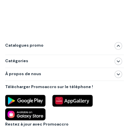
Catalogues promo
Catégories
Magasins
À propos de nous
Produits
À propos de nous
Centres commerciaux
Télécharger Promoaccro sur le téléphone !
Politique de confidentialité
Villes principales
Règlements
Partenariat B2B
Blog
Contact
Restez à jour avec Promoaccro