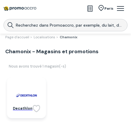
Magasins
Paris
Produits
Centres commerciaux
Page d'accueil >
Localisations >
Chamonix
Télécharge l’application
Télécharger
Chamonix - Magasins et promotions
Promoaccro
l'application
Nous avons trouvé
1
magasin(-s)
Decathlon