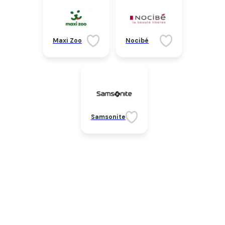
Maxi Zoo
Nocibé
Samsonite