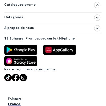
Catalogues promo
Catégories
Magasins
À propos de nous
Produits
À propos de nous
Centres commerciaux
Télécharger Promoaccro sur le téléphone !
Politique de confidentialité
Villes principales
Règlements
Partenariat B2B
Blog
Contact
Restez à jour avec Promoaccro
Pologne
France