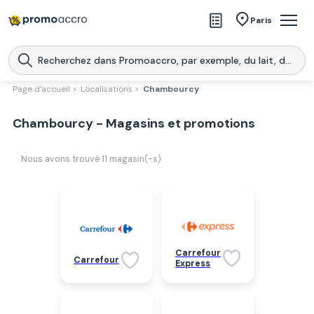
Magasins
Paris
Produits
Centres commerciaux
Page d'accueil >
Localisations >
Chambourcy
Télécharge l’application
Télécharger
Chambourcy - Magasins et promotions
Promoaccro
l'application
Nous avons trouvé
11
magasin(-s)
Carrefour
Carrefour
Express