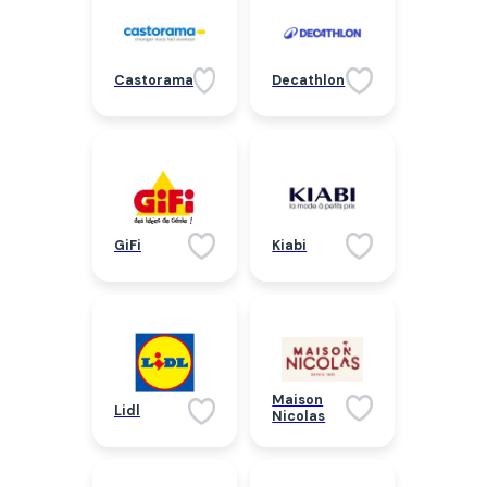
Castorama
Decathlon
GiFi
Kiabi
Maison
Lidl
Nicolas