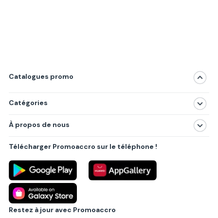
Catalogues promo
Catégories
Magasins
À propos de nous
Produits
À propos de nous
Centres commerciaux
Télécharger Promoaccro sur le téléphone !
Politique de confidentialité
Villes principales
Règlements
Partenariat B2B
Blog
Contact
Restez à jour avec Promoaccro