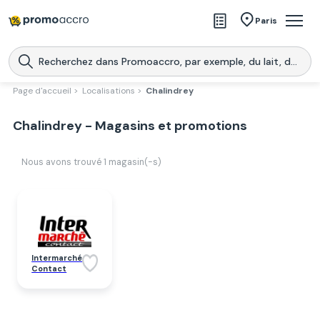
Magasins
Paris
Produits
Centres commerciaux
Page d'accueil >
Localisations >
Chalindrey
Télécharge l’application
Télécharger
Chalindrey - Magasins et promotions
Promoaccro
l'application
Nous avons trouvé
1
magasin(-s)
Intermarché
Contact