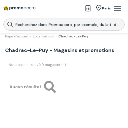
Magasins
Paris
Produits
Centres commerciaux
Page d'accueil >
Localisations >
Chadrac-Le-Puy
Télécharge l’application
Télécharger
Chadrac-Le-Puy - Magasins et promotions
Promoaccro
l'application
Nous avons trouvé
0
magasin(-s)
Aucun résultat