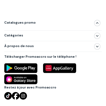
Catalogues promo
Catégories
Magasins
À propos de nous
Produits
À propos de nous
Centres commerciaux
Télécharger Promoaccro sur le téléphone !
Politique de confidentialité
Villes principales
Règlements
Partenariat B2B
Blog
Contact
Restez à jour avec Promoaccro