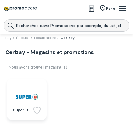
Magasins
Paris
Produits
Centres commerciaux
Page d'accueil >
Localisations >
Cerizay
Télécharge l’application
Télécharger
Cerizay - Magasins et promotions
Promoaccro
l'application
Nous avons trouvé
1
magasin(-s)
Super U