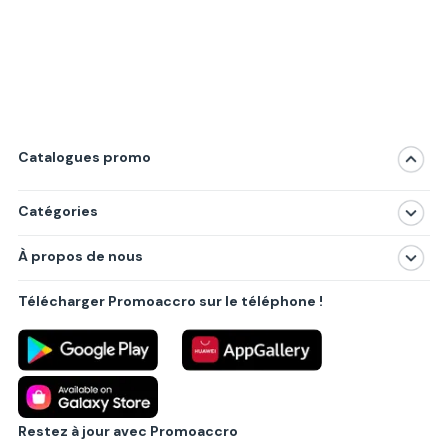
Catalogues promo
Catégories
Magasins
À propos de nous
Produits
À propos de nous
Centres commerciaux
Télécharger Promoaccro sur le téléphone !
Politique de confidentialité
Villes principales
Règlements
Partenariat B2B
Blog
Contact
Restez à jour avec Promoaccro