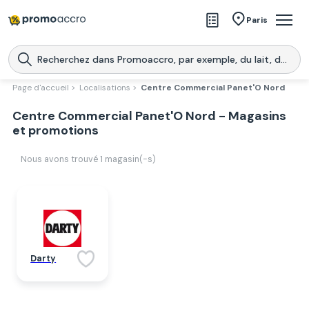
Magasins
Paris
Produits
Centres commerciaux
Page d'accueil >
Localisations >
Centre Commercial Panet'O Nord
Télécharge l’application
Centre Commercial Panet'O Nord - Magasins
Télécharger
Promoaccro
l'application
et promotions
Nous avons trouvé
1
magasin(-s)
Darty