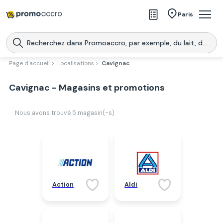
Magasins
Paris
Produits
Centres commerciaux
Page d'accueil >
Localisations >
Cavignac
Télécharge l’application
Télécharger
Cavignac - Magasins et promotions
Promoaccro
l'application
Nous avons trouvé
5
magasin(-s)
Action
Aldi