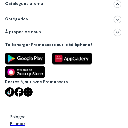
Catalogues promo
Catégories
Magasins
À propos de nous
Produits
À propos de nous
Centres commerciaux
Télécharger Promoaccro sur le téléphone !
Politique de confidentialité
Villes principales
Règlements
Partenariat B2B
Blog
Contact
Restez à jour avec Promoaccro
Pologne
France