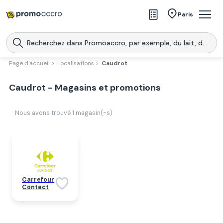
Magasins
Paris
Produits
Centres commerciaux
Page d'accueil >
Localisations >
Caudrot
Télécharge l’application
Télécharger
Caudrot - Magasins et promotions
Promoaccro
l'application
Nous avons trouvé
1
magasin(-s)
Carrefour
Contact