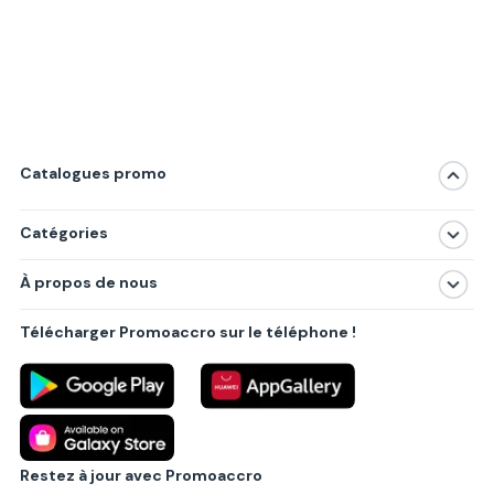
Catalogues promo
Catégories
Magasins
À propos de nous
Produits
À propos de nous
Centres commerciaux
Télécharger Promoaccro sur le téléphone !
Politique de confidentialité
Villes principales
Règlements
Partenariat B2B
Blog
Contact
Restez à jour avec Promoaccro