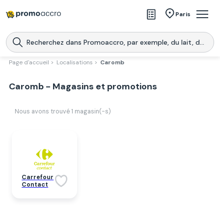
Magasins
Paris
Produits
Centres commerciaux
Page d'accueil >
Localisations >
Caromb
Télécharge l’application
Télécharger
Caromb - Magasins et promotions
Promoaccro
l'application
Nous avons trouvé
1
magasin(-s)
Carrefour
Contact