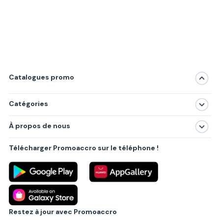
Catalogues promo
Catégories
Magasins
À propos de nous
Produits
À propos de nous
Centres commerciaux
Télécharger Promoaccro sur le téléphone !
Politique de confidentialité
Villes principales
Règlements
Partenariat B2B
Blog
Contact
Restez à jour avec Promoaccro