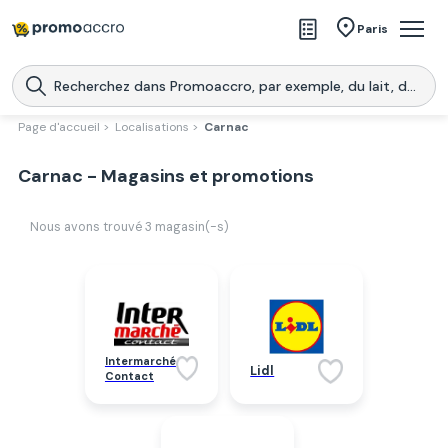
Magasins
Paris
Produits
Centres commerciaux
Page d'accueil >
Localisations >
Carnac
Télécharge l’application
Télécharger
Carnac - Magasins et promotions
Promoaccro
l'application
Nous avons trouvé
3
magasin(-s)
Intermarché
Lidl
Contact