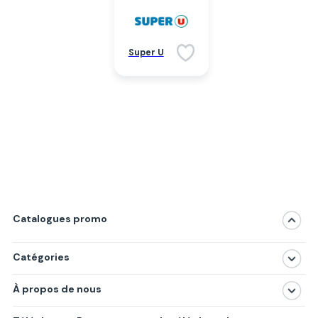
Super U
Catalogues promo
Catégories
Magasins
À propos de nous
Produits
À propos de nous
Centres commerciaux