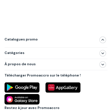
Catalogues promo
Catégories
Magasins
À propos de nous
Produits
À propos de nous
Centres commerciaux
Télécharger Promoaccro sur le téléphone !
Politique de confidentialité
Villes principales
Règlements
Partenariat B2B
Blog
Contact
Restez à jour avec Promoaccro