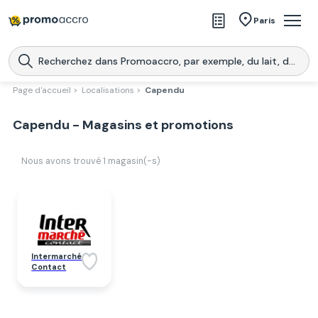
Magasins
Paris
Produits
Centres commerciaux
Page d'accueil >
Localisations >
Capendu
Télécharge l’application
Télécharger
Capendu - Magasins et promotions
Promoaccro
l'application
Nous avons trouvé
1
magasin(-s)
Intermarché
Contact