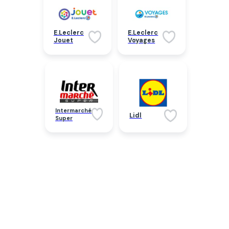
E.Leclerc
E.Leclerc
Jouet
Voyages
Intermarché
Lidl
Super