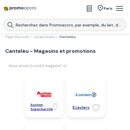
Magasins
Paris
Produits
Centres commerciaux
Page d'accueil >
Localisations >
Canteleu
Télécharge l’application
Télécharger
Canteleu - Magasins et promotions
Promoaccro
l'application
Nous avons trouvé
6
magasin(-s)
Auchan
E.Leclerc
Supermarché