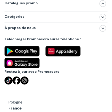
Catalogues promo
Catégories
Magasins
À propos de nous
Produits
À propos de nous
Centres commerciaux
Télécharger Promoaccro sur le téléphone !
Politique de confidentialité
Villes principales
Règlements
Partenariat B2B
Blog
Contact
Restez à jour avec Promoaccro
Pologne
France