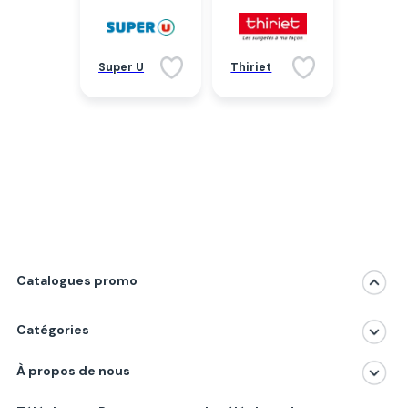
Super U
Thiriet
Catalogues promo
Catégories
Magasins
À propos de nous
Produits
À propos de nous
Centres commerciaux