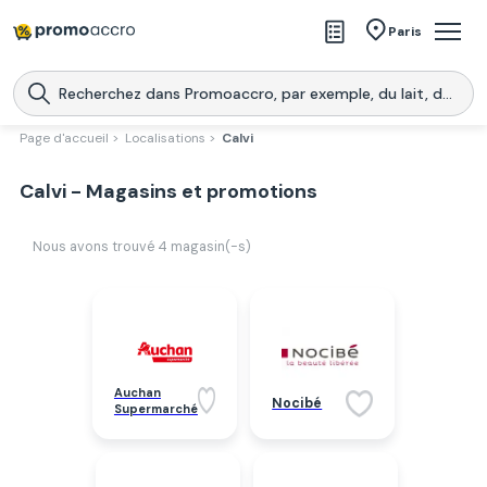
Magasins
Paris
Produits
Centres commerciaux
Page d'accueil >
Localisations >
Calvi
Télécharge l’application
Télécharger
Calvi - Magasins et promotions
Promoaccro
l'application
Nous avons trouvé
4
magasin(-s)
Auchan
Nocibé
Supermarché