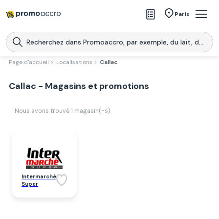
Magasins
Paris
Produits
Centres commerciaux
Page d'accueil >
Localisations >
Callac
Télécharge l’application
Télécharger
Callac - Magasins et promotions
Promoaccro
l'application
Nous avons trouvé
1
magasin(-s)
Intermarché
Super