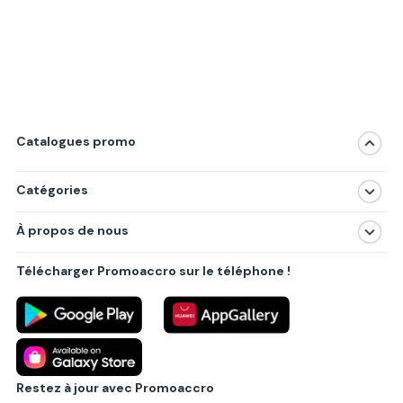
Catalogues promo
Catégories
Magasins
À propos de nous
Produits
À propos de nous
Centres commerciaux
Télécharger Promoaccro sur le téléphone !
Politique de confidentialité
Villes principales
Règlements
Partenariat B2B
Blog
Contact
Restez à jour avec Promoaccro