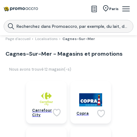
Magasins
Paris
Produits
Centres commerciaux
Page d'accueil >
Localisations >
Cagnes-Sur-Mer
Télécharge l’application
Télécharger
Cagnes-Sur-Mer - Magasins et promotions
Promoaccro
l'application
Nous avons trouvé
12
magasin(-s)
Carrefour
Copra
City