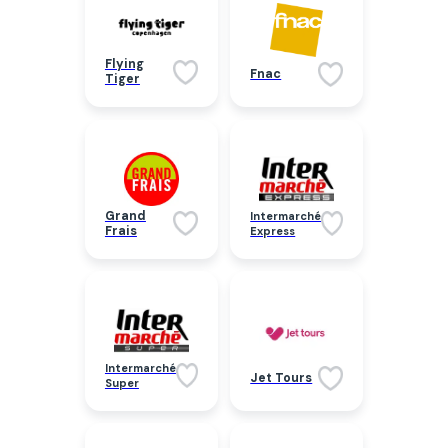
Flying
Fnac
Tiger
Grand
Intermarché
Frais
Express
Intermarché
Jet Tours
Super